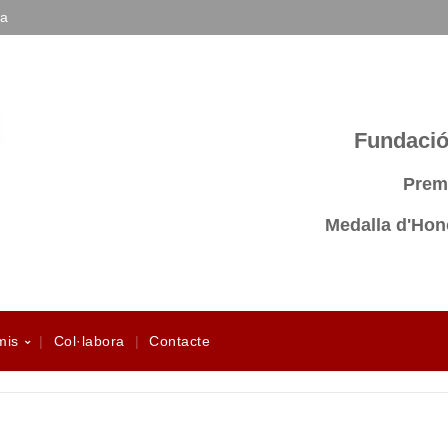
na
Fundació 
Prem
Medalla d'Hono
mis
Col·labora
Contacte