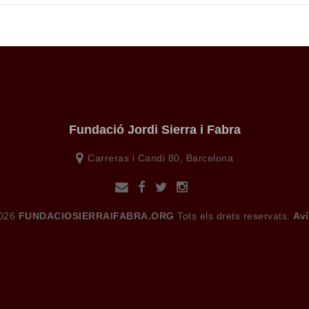
Fundació Jordi Sierra i Fabra
Carreras i Candi 80, Barcelona
2026
FUNDACIOSIERRAIFABRA.ORG
Tots els drets reservats.
Aví